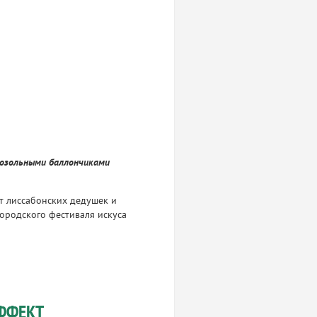
розольными баллончиками
т лиссабонских дедушек и
ородского фестиваля искуса
ФФЕКТ