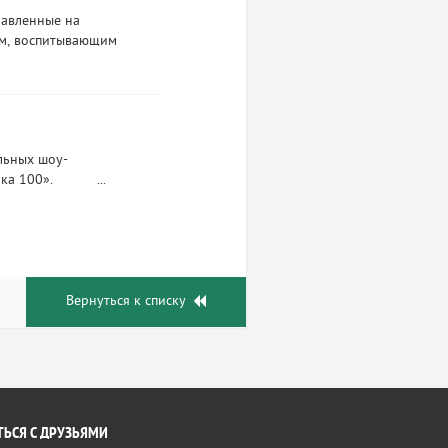
равленные на
ям, воспитывающим
льных шоу-
улка 100». ...
Вернуться к списку
ЬСЯ С ДРУЗЬЯМИ