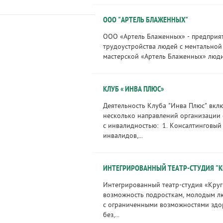
ООО "АРТЕЛЬ БЛАЖЕННЫХ"
ООО «Артель Блаженных» - предприят
трудоустройства людей с ментальной
мастерской «Артель Блаженных» люди 
КЛУБ « ИНВА ПЛЮС»
Деятельность Клуба "Инва Плюс" вклю
несколько направлений организации
с инвалидностью: 1. Консалтинговый
инвалидов,...
ИНТЕГРИРОВАННЫЙ ТЕАТР-СТУДИЯ "КР
Интегрированный театр-студия «Круг 
возможность подросткам, молодым лю
с ограниченными возможностями здор
без,...