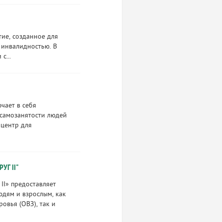
ие, созданное для
 инвалидностью. В
с...
чает в себя
 самозанятости людей
 центр для
УГ II"
II» предоставляет
дям и взрослым, как
овья (ОВЗ), так и