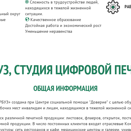
Сложность в трудоустройстве людей,
РА
находящихся в тяжелой жизненной
ьный округ
ситуации.
ные
Качественное образование
и
Достойная работа и экономический рост
Уменьшение неравенства
УЗ, СТУДИЯ ЦИФРОВОЙ ПЕ
ОБЩАЯ ИНФОРМАЦИЯ
АРБУЗ» создана при Центре социальной помощи "Доверие" с целью об
бочих мест инвалидам и лицам, находящимся в тяжелой жизненной с
ск различной печатной продукции: листовок, флаеров, открыток, пост
мной продукции. В число постоянных клиентов входят отраслевые Ко
руктуры: сеть ресторанов и кафе, медицинские центры и галереи, уни