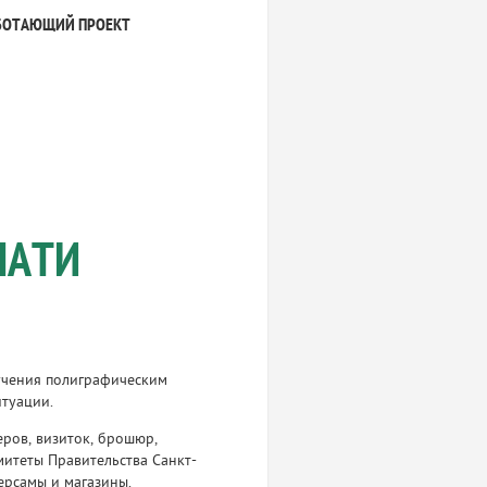
БОТАЮЩИЙ ПРОЕКТ
ЧАТИ
учения полиграфическим
итуации.
еров, визиток, брошюр,
митеты Правительства Санкт-
версамы и магазины.