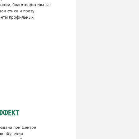
зации, благотворительные
ои стихи и прозу,
денты профильных
ФФЕКТ
оздана при Центре
ью обучения