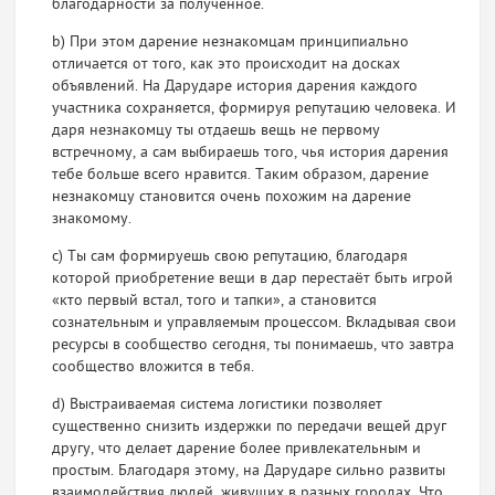
благодарности за полученное.
b) При этом дарение незнакомцам принципиально
отличается от того, как это происходит на досках
объявлений. На Дарударе история дарения каждого
участника сохраняется, формируя репутацию человека. И
даря незнакомцу ты отдаешь вещь не первому
встречному, а сам выбираешь того, чья история дарения
тебе больше всего нравится. Таким образом, дарение
незнакомцу становится очень похожим на дарение
знакомому.
c) Ты сам формируешь свою репутацию, благодаря
которой приобретение вещи в дар перестаёт быть игрой
«кто первый встал, того и тапки», а становится
сознательным и управляемым процессом. Вкладывая свои
ресурсы в сообщество сегодня, ты понимаешь, что завтра
сообщество вложится в тебя.
d) Выстраиваемая система логистики позволяет
существенно снизить издержки по передачи вещей друг
другу, что делает дарение более привлекательным и
простым. Благодаря этому, на Дарударе сильно развиты
взаимодействия людей, живущих в разных городах. Что