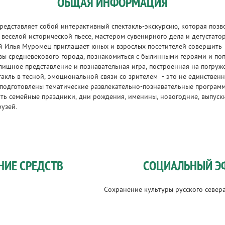
ОБЩАЯ ИНФОРМАЦИЯ
едставляет собой интерактивный спектакль-экскурсию, которая позв
 веселой исторической пьесе, мастером сувенирного дела и дегустато
й Илья Муромец приглашает юных и взрослых посетителей совершить 
авы средневекового города, познакомиться с былинными героями и по
лищное представление и познавательная игра, построенная на погруж
такль в тесной, эмоциональной связи со зрителем - это не единствен
 подготовлены тематические развлекательно-познавательные програм
ить семейные праздники, дни рождения, именины, новогодние, выпускн
рузей.
НИЕ СРЕДСТВ
СОЦИАЛЬНЫЙ Э
Сохранение культуры русского север