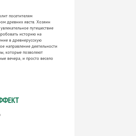
олит посетителям
ром древних явств. Хозяин
увлекательное путешествие
пробовать историю на
ение в древнерусскую
ное направление деятельности
мы, которые позволяют
ые вечера, и просто весело
ФФЕКТ
а