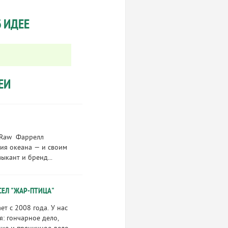
 ИДЕЕ
ЕИ
 Raw Фаррелл
ния океана — и своим
ыкант и бренд...
ЕЛ "ЖАР-ПТИЦА"
т с 2008 года. У нас
: гончарное дело,