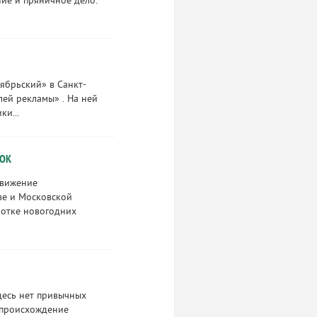
ние и пряничное дело.
тябрьский» в Санкт-
ей рекламы» . На ней
и...
ЛОК
движение
ве и Московской
ботке новогодних
десь нет привычных
 происхождение