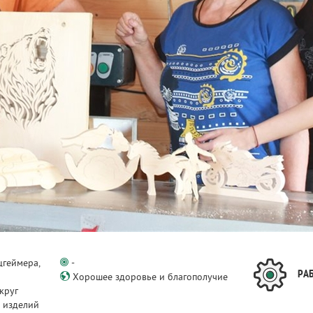
цгеймера,
-
РА
Хорошее здоровье и благополучие
круг
 изделий