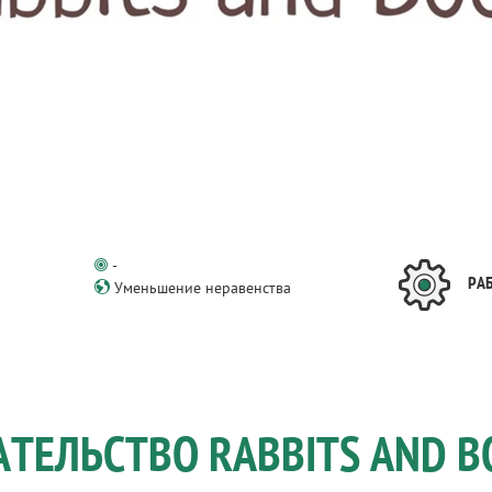
-
РА
Уменьшение неравенства
АТЕЛЬСТВО RABBITS AND B