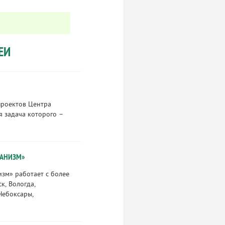
ЕИ
проектов Центра
я задача которого –
ХАНИЗМ»
зм» работает с более
к, Вологда,
 Чебоксары,