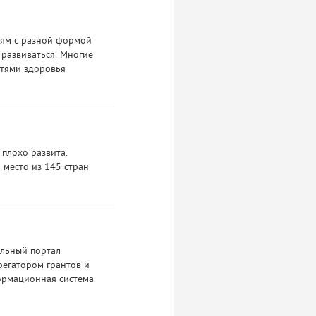
дям с разной формой
 развиваться. Многие
стями здоровья
 плохо развита.
 место из 145 стран
льный портал
регатором грантов и
ормационная система