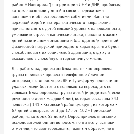
район Н.Новгорода") с территории ЛНР и ДНР; проблемы,
которые возникли у детей в связи с пережитыми
военными и общестрессовыми событиями. Занятия
верховой ездой иппотерапевтического направления
призваны снять с детей высокий уровень напряженности,
уменьшить стресс и панические атаки, наполнить жизнь
детей позитивными эмоциями и благодатной/ приятной
физической нагрузкой природного характера, что будет
способствовать их социальной адаптации, отдыху и
вхождению в спокойную и гармоничную жизнь.
Для работы над проектом была тщательно опрошена
группа (пришлось провести телефонное / личное
интервью, т.к. опрос через ВК и Гугл-форму провести не
удалось: люди боятся и отказываются переходить по
ссылкам. Была опрошена группа детей (и родителей, если
речь идет о детях младше 4 лет), которая составила 243
человека ( 141 - Кстовский района/округ , из которых -
67 детей в возрасте от 3 до 17 лет; 102 - Приокский
район, из которых 55 детей). Опрос привлек внимание
исследователей одним вопросом: почти все участники
отметили, что заинтересованы, главным образом, не в