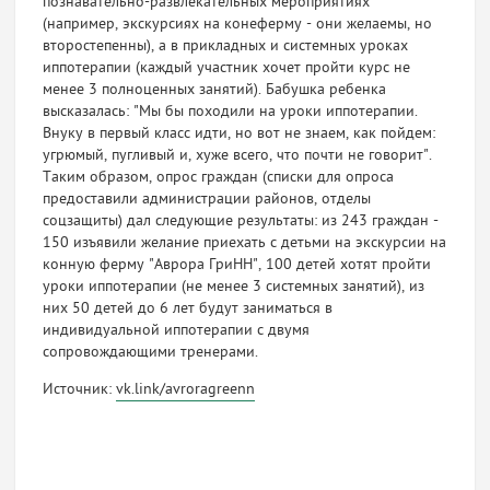
познавательно-развлекательных мероприятиях
(например, экскурсиях на конеферму - они желаемы, но
второстепенны), а в прикладных и системных уроках
иппотерапии (каждый участник хочет пройти курс не
менее 3 полноценных занятий). Бабушка ребенка
высказалась: "Мы бы походили на уроки иппотерапии.
Внуку в первый класс идти, но вот не знаем, как пойдем:
угрюмый, пугливый и, хуже всего, что почти не говорит".
Таким образом, опрос граждан (списки для опроса
предоставили администрации районов, отделы
соцзащиты) дал следующие результаты: из 243 граждан -
150 изъявили желание приехать с детьми на экскурсии на
конную ферму "Аврора ГриНН", 100 детей хотят пройти
уроки иппотерапии (не менее 3 системных занятий), из
них 50 детей до 6 лет будут заниматься в
индивидуальной иппотерапии с двумя
сопровождающими тренерами.
Источник:
vk.link/avroragreenn