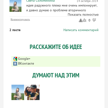
Света Соломинина
14 октября 2014 10:56
идея радужного пляжа мне очень импонирует,
я давно думаю о проблеме вторичного
Показать полностью
использования стекла, есть ли исследования
Комментировать
на предмет безопасности использования?
0
будет ли допуск со стороны Роспотребнадзора
для такого материала на пляже? занимались ли
2 поста
Написать комментарий
авторы этими вопросами? как можно связаться
с авторами проекта?
РАССКАЖИТЕ ОБ ИДЕЕ
Google+
ВКонтакте
ДУМАЮТ НАД ЭТИМ