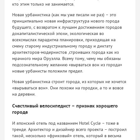
кто этим только не занимается.
Новая урбанистика (как мы уже писали не раз) – это
принципиально новая инфраструктура нового города
будущего, с возвратом к лучшим достижениям городов
докапиталистичес
кой эпохи, экологическая во
всехсмыслах парадигма планировки, приходящая на
смену старому индустриальному городу и диктату
архитекторов-мод
ернистов ,строивших города как из
мрачного мира Оруэлла. Всему тому, чему мы обязаны
подсознательному желанию «вырваться вон из города»
новые урбанисты положили предел.
Новая урбанистика строит города, из которых не хочется
«вырываться вон». Они похожи на городки, а то и вовсе
на деревни.
Счастливый велосипедист – признак хорошего
города
И японский отель под названием Hotel Cycle – тоже в
тренде. Архитектор и дизайнер всего проекта – построил
такой, несколько «фриковый» отель, который в весьма