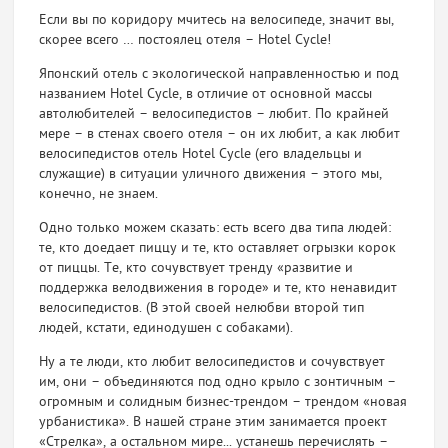
Если вы по коридору мчитесь на велосипеде, значит вы,
скорее всего … постоялец отеля – Hotel Cycle!
Японский отель с экологической направленностью и под
названием Hotel Cycle, в отличие от основной массы
автолюбителей – велосипедистов – любит. По крайней
мере – в стенах своего отеля – он их любит, а как любит
велосипедистов отель Hotel Cycle (его владельцы и
служащие) в ситуации уличного движения – этого мы,
конечно, не знаем.
Одно только можем сказать: есть всего два типа людей:
те, кто доедает пиццу и те, кто оставляет огрызки корок
от пиццы. Те, кто сочувствует тренду «развитие и
поддержка велодвижения в городе» и те, кто ненавидит
велосипедистов. (В этой своей нелюбви второй тип
людей, кстати, единодушен с собаками).
Ну а те люди, кто любит велосипедистов и сочувствует
им, они – объединяются под одно крыло с зонтичным –
огромным и солидным бизнес-трендом – трендом «новая
урбанистика». В нашей стране этим занимается проект
«Стрелка», а остальном мире... устанешь перечислять –