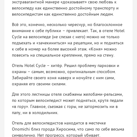
экстравагантной манере «доказывает» свою любовь к
велосипеду как единственно достойному транспорту и
велосипедистам как единственно достойным людям.
Всё это, конечно, несколько чересчур, но благосклонное
внимание к себе публики – привлекает. Так, в отеле Hotel
Cycle на велосипеде (не слезая с него) можно не только
подъехать и «зачекиниться» на рецепции, но и подняться
к себе в номер на более высокий этаж. «Коня» можно
повесить на специальное крепление, прямо на стену.
Отель Hotel Cycle – хитёр. Решил проблему парковки и
охраны – самым, возможно, оригинальным способом.
Забирайте своего коня наверх и ночуйте с ним сами,
охраняя его своими силами.
Для этого лестницы отеля снабжены желобами-рельсам
и,
по которым велосипедист может подняться, крутя педали
«в гору». Главное, съезжая с горы, не затормозить ни в
папу, ни в холодильник.
Отель для велосипедистов находится в местечке
Onomichi близ города Хиросима, что само по себе весьма
символично. Нет прогрессу, который убивает.