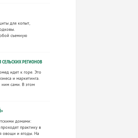
щиты для копыт,
одковы.
собой съемную
Я СЕЛЬСКИХ РЕГИОНОВ
омед идет к горе. Это
знеса и маркетинга.
к ним сами. В этом
Й»
етскими домами:
проходят практику в
я овощи и ягоды. На