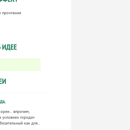
е прочтения
 ИДЕЕ
ЕИ
ДА.
ореи... впрочем,
в условиях города»
язательный как для...