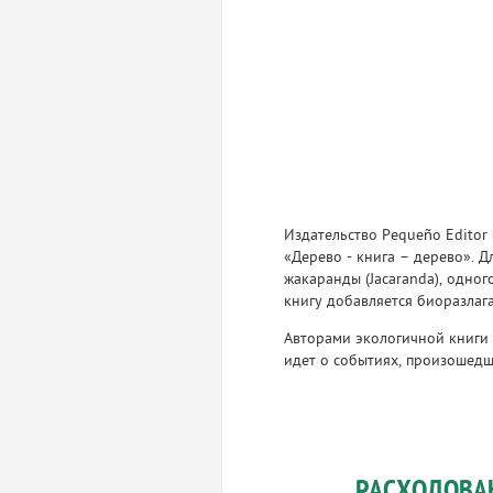
Издательство Pequeño Editor 
«Дерево - книга – дерево». 
жакаранды (Jacaranda), одно
книгу добавляется биоразлаг
Авторами экологичной книги «M
идет о событиях, произошедш
РАСХОДОВА