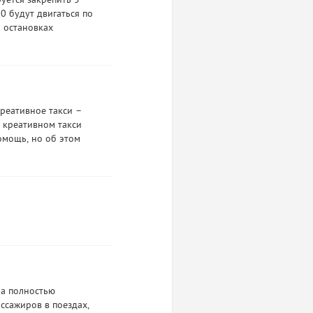
уется закрепить 5
0 будут двигаться по
 остановках
креативное такси –
м креативном такси
омощь, но об этом
ла полностью
ссажиров в поездах,