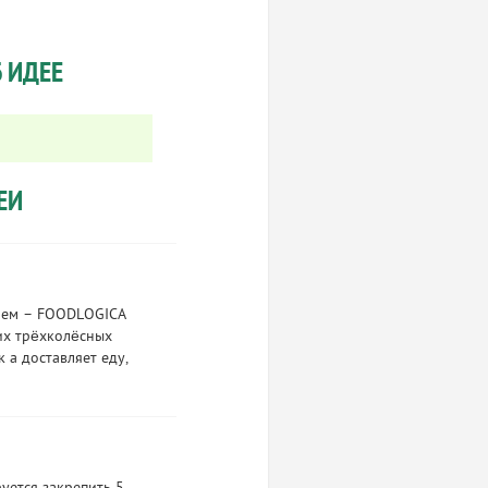
 ИДЕЕ
ЕИ
ием – FOODLOGICA
их трёхколёсных
 а доставляет еду,