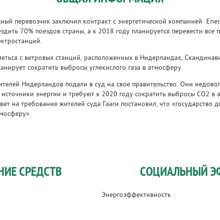
ый перевозчик заключил контракт с энергетической компанией Eneco
ездить 70% поездов страны, а к 2018 году планируется перевести все 
ектростанций.
ляться с ветровых станций, расположенных в Нидерландах, Скандинав
анирует сократить выбросы углекислого газа в атмосферу.
ителей Нидерландов подали в суд на свое правительство. Они недовол
источники энергии и требуют к 2020 году сократить выбросы CO2 в 
вет на требования жителей суда Гааги постановил, что «государство 
тмосферу».
НИЕ СРЕДСТВ
СОЦИАЛЬНЫЙ Э
Энергоэффективность