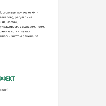
Постояльцы получают 6-ти
 вечером), регулярные
ики, массаж,
зукрашиваем, вышиваем, поем,
овлению когнитивных
ически чистом районе, за
ФФЕКТ
людей.