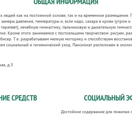
ОБЩАЯ ИНФОРМАЦИЯ
 людей как на постоянной основе, так и на временное размещение. 
замеры давления, температуры и, если надо, сахара в крови (утром и
 терапевт), лечебную гимнастику, пальчиковую и дыхательную гимнаст
я. Кроме этого занимаемся с постояльцами творчеством: рисуем, ра
 бисер. Т.е. разрабатываем мелкую моторику и способствуем восстан
аем социальный и гигиенический уход. Пансионат расположен в эколог
ная, д.3
НИЕ СРЕДСТВ
СОЦИАЛЬНЫЙ Э
Достойное содержание для пожилых 