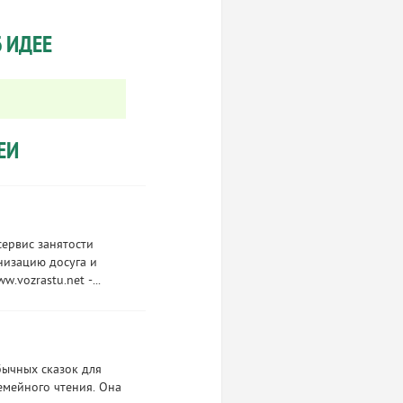
 ИДЕЕ
ЕИ
сервис занятости
низацию досуга и
.vozrastu.net -...
бычных сказок для
семейного чтения. Она