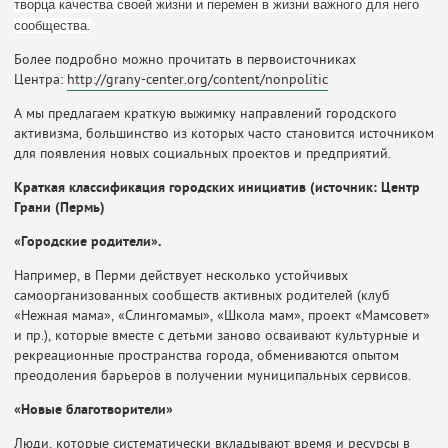
творца качества своей жизни и перемен в жизни важного для него
сообщества.
Более подробно можно прочитать в первоисточниках
Центра:
http://grany-center.org/content/nonpolitic
А мы предлагаем краткую выжимку направлений городского
активизма, большинство из которых часто становится источником
для появления новых социальных проектов и предприятий.
Краткая классификация городских инициатив (источник: Центр
Грани (Пермь)
«Городские родители».
Например, в Перми действует несколько устойчивых
самоорганизованных сообществ активных родителей (клуб
«Нежная мама», «Слингомамы», «Школа мам», проект «Мамсовет»
и пр.), которые вместе с детьми заново осваивают культурные и
рекреационные пространства города, обмениваются опытом
преодоления барьеров в получении муниципальных сервисов.
«Новые благотворители»
Люди, которые систематически вкладывают время и ресурсы в