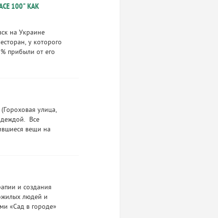
CE 100" КАК
вск на Украине
есторан, у которого
0% прибыли от его
 (Гороховая улица,
одеждой. Все
ившиеся вещи на
рапии и создания
ожилых людей и
ми «Сад в городе»