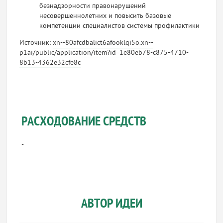
безнадзорности правонарушений
несовершеннолетних и повысить базовые
компетенции специалистов системы профилактики
Источник:
xn--80afcdbalict6afooklqi5o.xn--
p1ai/public/application/item?id=1e80eb78-c875-4710-
8b13-4362e32cfe8c
РАСХОДОВАНИЕ СРЕДСТВ
-
АВТОР ИДЕИ