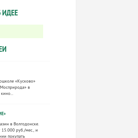
 ИДЕЕ
ЕИ
кошколе «Кусково»
«Мосприрода» в
кино...
ИЕ»
азин в Волгодонске.
15.000 руб./мес., и
нии покупать