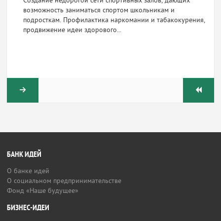
Создание недорогой сети спортивных залов, дающих
возможность заниматься спортом школьникам и
подросткам. Профилактика наркомании и табакокурения,
продвижение идеи здорового...
БАНК ИДЕЙ
О банке идей
О социальном предпринимательстве
Фонд «Наше будущее»
БИЗНЕС-ИДЕИ