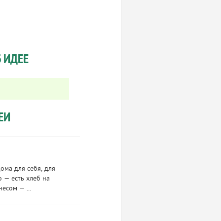
 ИДЕЕ
ЕИ
ома для себя, для
о — есть хлеб на
есом — ...