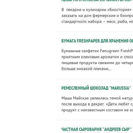
ПЕКАРНЯ И КУЛИНАРИЯ «БИОСТОРИЯ»
В пекарне и кулинарии «Биостория»
заказать на дом фермерские и биоп
стандартного набора – мясо, рыба, мо
БУМАГА FRESHPAPER ДЛЯ ХРАНЕНИЯ 
Бумажные салфетки Fenugreen FreshP
приятным кленовым ароматом и спос
пищевые продукты свежими до четыр
больше никакой плесени,...
РЕМЕСЛЕННЫЙ ШОКОЛАД "MARUSSIA"
Маша Майская увлеклась темой нату
после выхода в декрет. «Дети любят с
продукт с неизвестным составом не хо
ЧАСТНАЯ СЫРОВАРНЯ "АНДРЕЕВ СЫР"