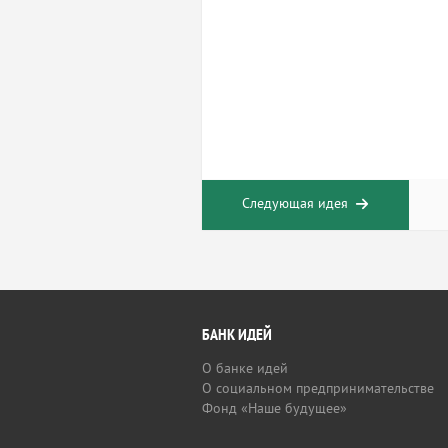
Следующая идея
БАНК ИДЕЙ
О банке идей
О социальном предпринимательстве
Фонд «Наше будущее»