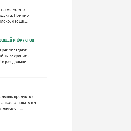
 также можно
родукты. Помимо
локо, овощи,...
ОВОЩЕЙ И ФРУКТОВ
aper обладают
обны сохранить
ёх раз дольше –
ральных продуктов
ладкое, а давать им
телось», —...