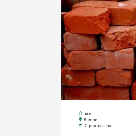
все
В мире
Строительство