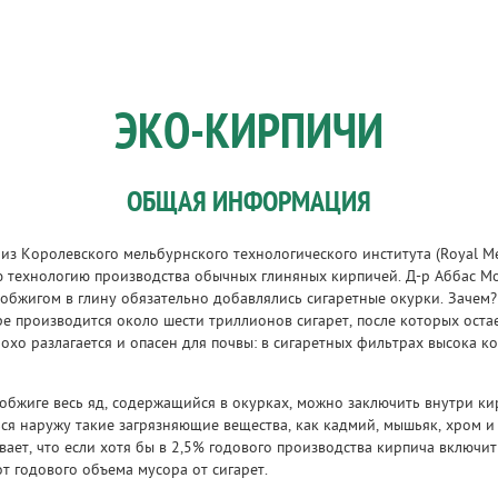
ЭКО-КИРПИЧИ
ОБЩАЯ ИНФОРМАЦИЯ
из Королевского мельбурнского технологического института (Royal Mel
ю технологию производства обычных глиняных кирпичей. Д-р Аббас М
 обжигом в глину обязательно добавлялись сигаретные окурки. Зачем?
е производится около шести триллионов сигарет, после которых остае
лохо разлагается и опасен для почвы: в сигаретных фильтрах высока 
 обжиге весь яд, содержащийся в окурках, можно заключить внутри ки
ся наружу такие загрязняющие вещества, как кадмий, мышьяк, хром и
ает, что если хотя бы в 2,5% годового производства кирпича включит
от годового объема мусора от сигарет.