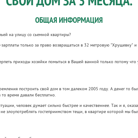
СВОЙ ДОМ ЗА 3 МЕСЯЦА.
ОБЩАЯ ИНФОРМАЦИЯ
емьей на улицу со сьемной квартиры?
л-зарплаты только за право возвращаться в 32 метровую "Хрущевку" и
ерпеть приходы хозяйки помыться в Вашей ванной только потому что 
ремления построить свой дом в том далеком 2005 году. А денег то бы
 то время давали бесплатно.
уации, человек думает сильно быстрее и качественнее. Так и я, оказ
и не злоупотреблять гостеприимством тещи, в квартире которой мы б