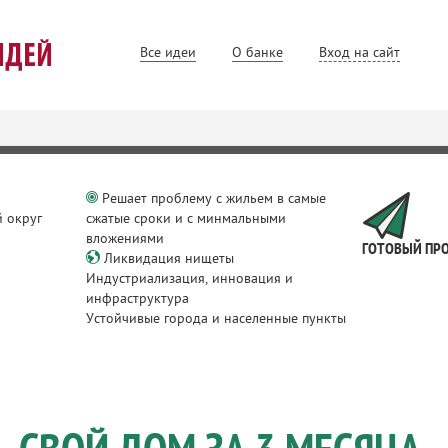
Все идеи
О банке
Вход на сайт
Решает проблему с жильем в самые
 округ
сжатые сроки и с минмальными
вложениями
ГОТОВЫЙ ПР
Ликвидация нищеты
Индустриализация, инновация и
инфраструктура
Устойчивые города и населенные пункты