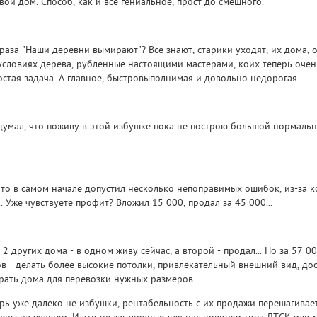
вой дом. Способ, как и все гениальное, прост до смешного.
аза "Наши деревни вымирают"? Все знают, старики уходят, их дома, о
условиях дерева, рубленные настоящими мастерами, коих теперь очень
остая задача. А главное, быстровыполнимая и довольно недорогая...
думал, что поживу в этой избушке пока не построю большой нормальн
 что в самом начале допустил несколько непоправимых ошибок, из-за
. Уже чувствуете профит? Вложил 15 000, продал за 45 000...
 других дома - в одном живу сейчас, а второй - продал... Но за 57 000
в - делать более высокие потолки, привлекательный внешний вид, до
рать дома для перевозки нужных размеров...
ь уже далеко не избушки, рентабельность с их продажи перешагивает