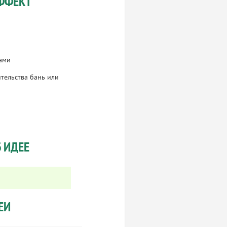
ФФЕКТ
тами
тельства бань или
 ИДЕЕ
ЕИ