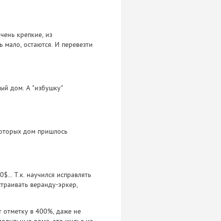
чень крепкие, из
 мало, остаются. И перевезти
ый дом. А "избушку"
 которых дом пришлось
$... Т.к. научился исправлять
страивать веранду-эркер,
 отметку в 400%, даже не