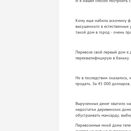
И я нашел способ построить с
Кому еще набила аскомину фр
высушенного в естественных 
такой дом в город - очень пр
Перевозя свой первый дом я 
переквалифицирую в баньку.
Но в последствии оказалось,
продать. За 45 000 долларов..
Вырученных денег хватило на 2
недостатки деревенских домо
обустраивать мансарду, выби
Перевозимые мной дома тепер