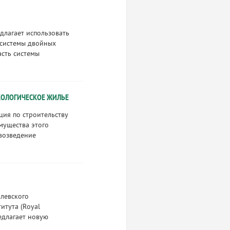
длагает использовать
 системы двойных
асть системы
ОЛОГИЧЕСКОЕ ЖИЛЬЕ
ция по строительству
мущества этого
 возведение
олевского
итута (Royal
редлагает новую