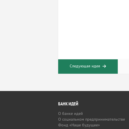
Следующая идея
БАНК ИДЕЙ
О банке идей
О социальном предпринимательстве
Фонд «Наше будущее»