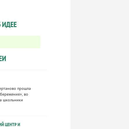
 ИДЕЕ
ЕИ
Чертаново прошла
сбережения», во
на школьники
Й ЦЕНТР И