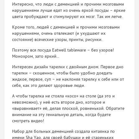
Интересно, что люди с деменцией и прочими мозговыми
нарушениями лучше едят из очень яркой посуды – яркие
цвета пробуждают и стимулируют их мозг. Так им легче.
Кроме того, людей с деменцией и прочими мозговыми
нарушениями, очень отвлекают (и ухудшают их
состояние) всяческие узоры, принты, рисунки.
Поэтому вся посуда Eatwell tableware – без узоров!
Монохром, зато яркий...
Интересен дизайн тарелки с двойным дном. Первое дно
тарелки – скошенное, чтобы было удобно доедать
жидкое, первое, суп – не наклоняя тарелку к себе или от
себя, как это делают здоровые люди.
А чтобы тарелка не стояла «косо» на столе (да это и
невозможно), у неё есть второе дно, которое и
«выравнивает» её, делая плоской, ровненькой. Обратите
внимание на эту гениальную деталь, когда будете
смотреть видео!
Набор для больных деменцией создала китаянка по
имени Sha Yao, для своей бабушки и её стареньких