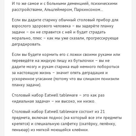
И то же самое и с больными деменцией, психическими
расстройствами, Альцгеймером, Паркинсоном...
Если вы дадите старику обычный столовый прибор для
взрослого здорового человека – вы задерёте планку
задачи – он не справится с ней и будет страдать
морально, плюс – как мы уже сказали, прогрессирующе
деградировать.
Если вы будете кормить его с ложки своими руками или
переведёте на жидкую пищу из бутылочки – вы не
дадите мозгу и рукам старика ещё немного побороться
за настоящую жизнь – значит опять деградация и
ускоренное угасание (потому что вы слишком понизили
планку задачи).
Столовый набор Eatwell tableware – это как раз
«идеальная задача» – ни высоко, ни низко.
Столовый набор Eatwell tableware состоит из 21
предмета, включая поднос (на который все эти предметы
крепятся) и специальную салфетку (скатёрку, пелёнку,
пеньюар) из мягкой моющейся клеёнки.