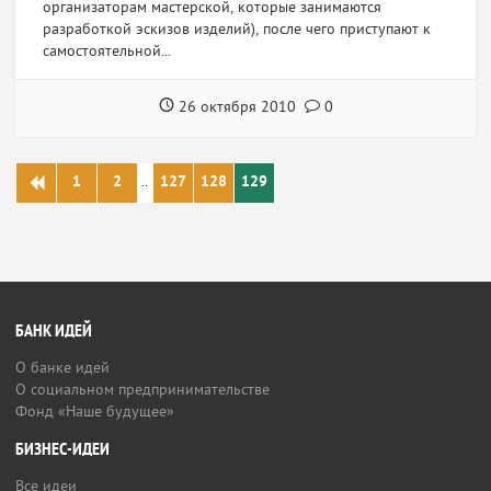
организаторам мастерской, которые занимаются
разработкой эскизов изделий), после чего приступают к
самостоятельной...
26 октября 2010
0
1
2
..
127
128
129
БАНК ИДЕЙ
О банке идей
О социальном предпринимательстве
Фонд «Наше будущее»
БИЗНЕС-ИДЕИ
Все идеи