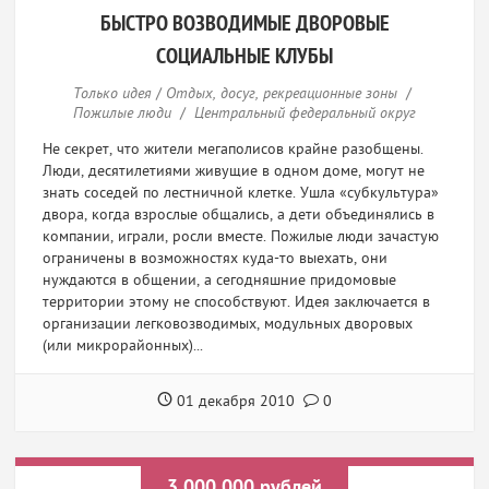
ЦЕЛЕВАЯ АУДИТОРИЯ
БЫСТРО ВОЗВОДИМЫЕ ДВОРОВЫЕ
РАЗМЕР ИНВЕСТИЦИЙ
СОЦИАЛЬНЫЕ КЛУБЫ
Только идея
/
Отдых, досуг, рекреационные зоны
/
Пожилые люди
/
Центральный федеральный округ
Не секрет, что жители мегаполисов крайне разобщены.
ИСКАТЬ
СБРОСИТЬ ФИЛЬТР
Люди, десятилетиями живущие в одном доме, могут не
знать соседей по лестничной клетке. Ушла «субкультура»
двора, когда взрослые общались, а дети объединялись в
компании, играли, росли вместе. Пожилые люди зачастую
ограничены в возможностях куда-то выехать, они
нуждаются в общении, а сегодняшние придомовые
территории этому не способствуют. Идея заключается в
организации легковозводимых, модульных дворовых
(или микрорайонных)...
01 декабря 2010
0
3 000 000 рублей