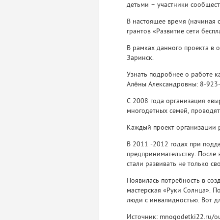
детьми – участники сообщест
В настоящее время (начиная 
грантов «Развитие сети бесп
В рамках данного проекта в ор
Заринск.
Узнать подробнее о работе 
Алёны Александровны: 8-923
С 2008 года организация «вы
многодетных семей, проводят
Каждый проект организации 
В 2011 -2012 годах при подд
предпринимательству. После
стали развивать не только с
Появилась потребность в соз
мастерская «Руки Солнца». П
люди с инвалидностью. Вот д
Источник:
mnogodetki22.ru/ou