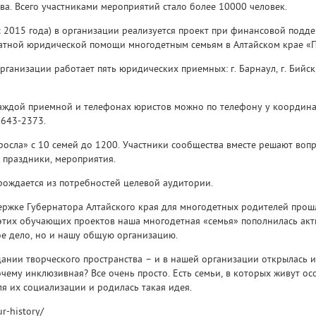
ва. Всего участниками мероприятий стало более 10000 человек.
с 2015 года) в организации реализуется проект при финансовой под
латной юридической помощи многодетным семьям в Алтайском крае «П
ганизации работает пять юридических приемных: г. Барнаул, г. Бийск, г.
каждой приемной и телефонах юристов можно по телефону у координ
-643-2373.
росла» с 10 семей до 1200. Участники сообщества вместе решают во
 праздники, мероприятия.
рождается из потребностей целевой аудитории.
ержке Губернатора Алтайского края для многодетных родителей прош
 этих обучающих проектов наша многодетная «семья» пополнилась ак
вое дело, но и нашу общую организацию.
дании творческого пространства – и в нашей организации открылась
очему инклюзивная? Все очень просто. Есть семьи, в которых живут о
ля их социализации и родилась такая идея.
r-history/