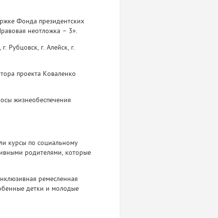
держке Фонда президентских
равовая неотложка – 3».
 Рубцовск, г. Алейск, г.
атора проекта Коваленко
просы жизнеобеспечения
ли курсы по социальному
тивными родителями, которые
 инклюзивная ремесленная
собенные детки и молодые