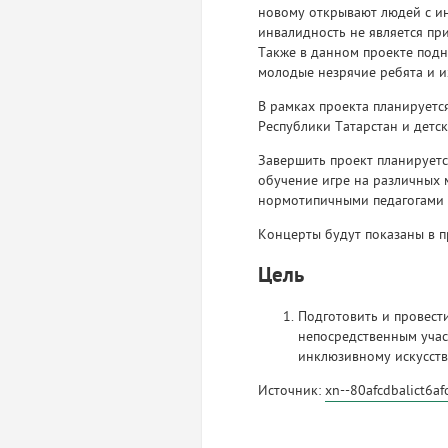
новому открывают людей с ин
инвалидность не является пр
Также в данном проекте подн
молодые незрячие ребята и и
В рамках проекта планируетс
Республики Татарстан и детск
Завершить проект планирует
обучение игре на различных 
нормотипичными педагогами 
Концерты будут показаны в п
Цель
Подготовить и провест
непосредственным учас
инклюзивному искусству
Источник:
xn--80afcdbalict6a