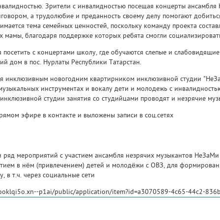
валидностью. Зрители с инвалидностью посещая концерты ансамбля 
иговором, а трудолюбие и преданность своему делу помогают добитьс
имается тема семейных ценностей, поскольку команду проекта состав
х мамы, благодаря поддержке которых ребята смогли социализировать
я посетить с концертами школу, где обучаются слепые и слабовидящи
ий дом в пос. Нурлаты Республики Татарстан.
ся инклюзивным новогодним квартирником инклюзивной студии "НеЗа
музыкальных инструментах и вокалу дети и молодежь с инвалидностью 
инклюзивной студии занятия со студийцами проводят и незрячие муз
рямом эфире в контакте и выложены записи в соц.сетях
и ряд мероприятий с участием ансамбля незрячих музыкантов НеЗаМи 
тием в нём (привлечением) детей и молодёжи с ОВЗ, для формировани
, в т.ч. через социальные сети
fooklqi5o.xn--p1ai/public/application/item?id=a3070589-4c65-44c2-83