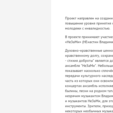
Проект направлен на создани
повышение уровня принятия 
молодежи с инвалидностью.
В проекте принимают участие
«НеЗаМи» (НЕнастин Владимир
Духовно-нравственные ценнос
нравственному долгу, сохран
- стихия доброты" является 
ансамбля "НеЗаМи". Небольшо
показывает насколько сплочё
передачи культурного насле
часть из которых они освоил
концертах ансамбль исполняе
былины, песни на родном тат
незрячим музыкантом Владими
и музыкантов НеЗаМи, для э
инструменты. Зрители, прихо
некоторых необычных музыкал