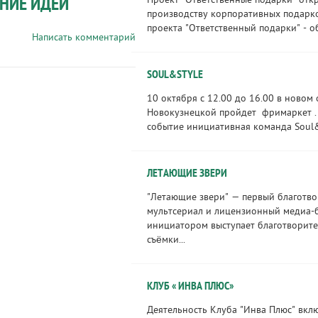
НИЕ ИДЕИ
Проект "Ответственные подарки" отк
производству корпоративных подарко
проекта "Ответственный подарки" - об
Написать комментарий
SOUL&STYLE
10 октября с 12.00 до 16.00 в новом
Новокузнецкой пройдет фримаркет .
событие инициативная команда Soul&S
ЛЕТАЮЩИЕ ЗВЕРИ
"Летающие звери" — первый благотв
мультсериал и лицензионный медиа-б
инициатором выступает благотворите
съёмки...
КЛУБ « ИНВА ПЛЮС»
Деятельность Клуба "Инва Плюс" вклю