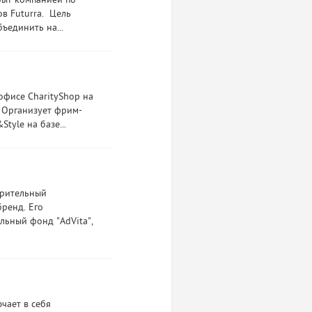
рыт компанией по
в Futurra. Цель
ъединить на...
 офисе CharityShop на
 Организует фрим-
tyle на базе...
орительный
ренд. Его
льный фонд "AdVita",
чает в себя