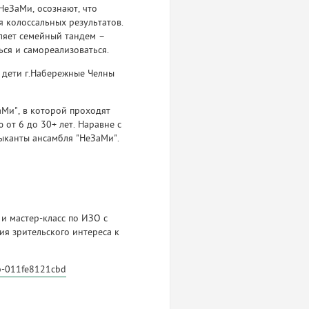
НеЗаМи, осознают, что
я колоссальных результатов.
ляет семейный тандем –
ся и самореализоваться.
е дети г.Набережные Челны
Ми", в которой проходят
от 6 до 30+ лет. Наравне с
ыканты ансамбля "НеЗаМи".
и мастер-класс по ИЗО с
я зрительского интереса к
6b-011fe8121cbd