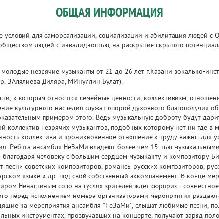
ОБЩАЯ ИНФОРМАЦИЯ
е условий для самореализации, социализации и абилитация людей с О
обществом людей с инвалидностью, на раскрытие скрытого потенциал
 молодые незрячие музыканты от 21 до 26 лет г.Казани вокально-инс
, ЗАлялиева Диляра, МИнуллин Булат).
ти, к которым относятся семейные ценности, коллективизм, отношени
ение культурного наследия служат опорой духовного благополучия об
доказательным примером этого. Ведь музыкальную доброту будут дари
й коллектив незрячих музыкантов, подобных которому нет ни где в м
нность коллектива и проникновенное отношение к труду важны для 
дия. Ребята ансамбля НеЗаМи владеют более чем 15-тью музыкальным
и благодаря человеку с большим сердцем музыканту и композитору Бик
т песни советских композиторов, романсы русских композиторов, рус
арском языке и др. под свой собственный аккомпанемент. В конце ме
ром Ненастиным соло на гуслях зрителей ждет сюрприз - совместно
того перед исполнением номера организаторами мероприятия раздаю
дящие на мероприятия ансамбля "НеЗаМи", слышат любимые песни, по
ьных инструментах, прозвучавших на концерте, получают заряд поло