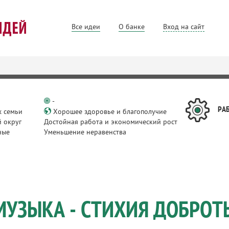
Все идеи
О банке
Вход на сайт
-
РА
х семьи
Хорошее здоровье и благополучие
 округ
Достойная работа и экономический рост
ные
Уменьшение неравенства
и
МУЗЫКА - СТИХИЯ ДОБРОТ