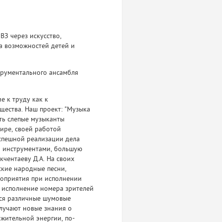
ВЗ через искусство,
а возможностей детей и
трументального ансамбля
е к труду как к
щества. Наш проект: "Музыка
ть слепые музыканты
ире, своей работой
успешной реализации дела
и инструментами, большую
чентаеву Д.А. На своих
ские народные песни,
роприятия при исполнении
е исполнение номера зрителей
тся различные шумовые
лучают новые знания о
жительной энергии, по-